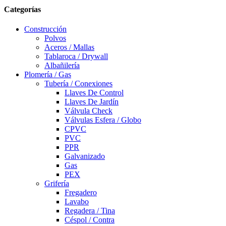
Categorías
Construcción
Polvos
Aceros / Mallas
Tablaroca / Drywall
Albañilería
Plomería / Gas
Tubería / Conexiones
Llaves De Control
Llaves De Jardín
Válvula Check
Válvulas Esfera / Globo
CPVC
PVC
PPR
Galvanizado
Gas
PEX
Grifería
Fregadero
Lavabo
Regadera / Tina
Céspol / Contra