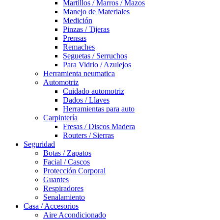
Martillos / Marros / Mazos
Manejo de Materiales
Medición
Pinzas / Tijeras
Prensas
Remaches
Seguetas / Serruchos
Para Vidrio / Azulejos
Herramienta neumatica
Automotriz
Cuidado automotriz
Dados / Llaves
Herramientas para auto
Carpintería
Fresas / Discos Madera
Routers / Sierras
Seguridad
Botas / Zapatos
Facial / Cascos
Protección Corporal
Guantes
Respiradores
Senalamiento
Casa / Accesorios
Aire Acondicionado