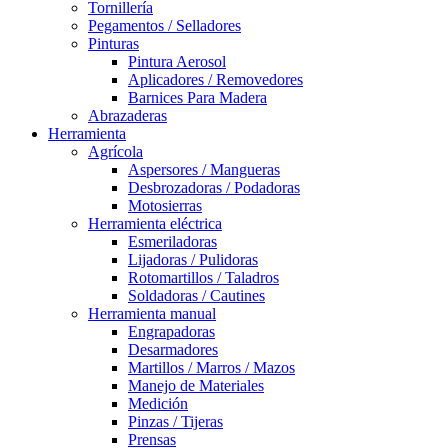
Tornillería
Pegamentos / Selladores
Pinturas
Pintura Aerosol
Aplicadores / Removedores
Barnices Para Madera
Abrazaderas
Herramienta
Agrícola
Aspersores / Mangueras
Desbrozadoras / Podadoras
Motosierras
Herramienta eléctrica
Esmeriladoras
Lijadoras / Pulidoras
Rotomartillos / Taladros
Soldadoras / Cautines
Herramienta manual
Engrapadoras
Desarmadores
Martillos / Marros / Mazos
Manejo de Materiales
Medición
Pinzas / Tijeras
Prensas