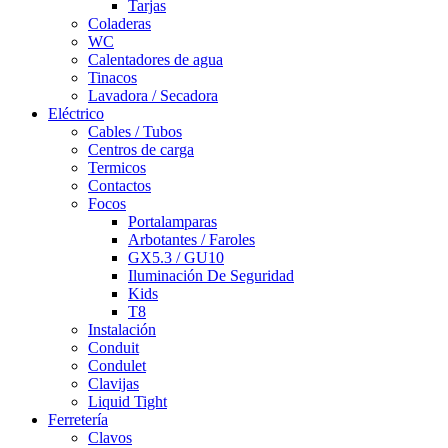
Tarjas
Coladeras
WC
Calentadores de agua
Tinacos
Lavadora / Secadora
Eléctrico
Cables / Tubos
Centros de carga
Termicos
Contactos
Focos
Portalamparas
Arbotantes / Faroles
GX5.3 / GU10
Iluminación De Seguridad
Kids
T8
Instalación
Conduit
Condulet
Clavijas
Liquid Tight
Ferretería
Clavos