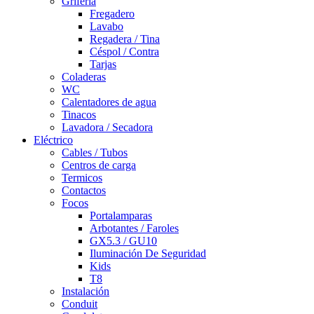
Grifería
Fregadero
Lavabo
Regadera / Tina
Céspol / Contra
Tarjas
Coladeras
WC
Calentadores de agua
Tinacos
Lavadora / Secadora
Eléctrico
Cables / Tubos
Centros de carga
Termicos
Contactos
Focos
Portalamparas
Arbotantes / Faroles
GX5.3 / GU10
Iluminación De Seguridad
Kids
T8
Instalación
Conduit