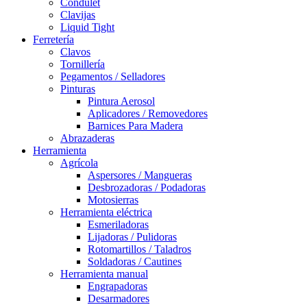
Condulet
Clavijas
Liquid Tight
Ferretería
Clavos
Tornillería
Pegamentos / Selladores
Pinturas
Pintura Aerosol
Aplicadores / Removedores
Barnices Para Madera
Abrazaderas
Herramienta
Agrícola
Aspersores / Mangueras
Desbrozadoras / Podadoras
Motosierras
Herramienta eléctrica
Esmeriladoras
Lijadoras / Pulidoras
Rotomartillos / Taladros
Soldadoras / Cautines
Herramienta manual
Engrapadoras
Desarmadores